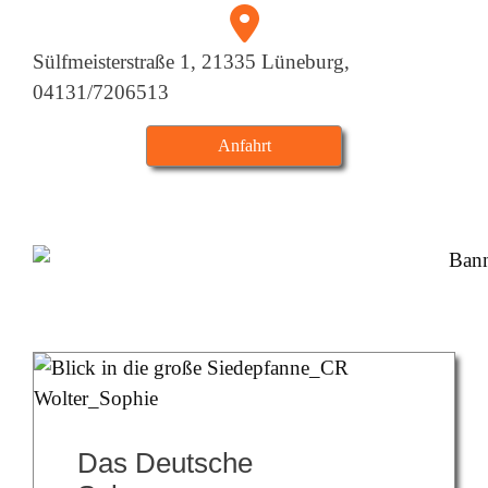
fas
fa-
Sülfmeisterstraße 1, 21335 Lüneburg,
location-
04131/7206513
dot
Anfahrt
Das Deutsche